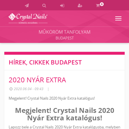
0
Navig
Crystal
Nails
MŰKÖRÖM TANFOLYAM
Körmös
BUDAPEST
Akadémia
és
Vizsgaközpont
HÍREK, CIKKEK BUDAPEST
2020 NYÁR EXTRA
2020.06.04 - 09:43
|
Megjelent! Crystal Nails 2020 Nyár Extra katalógus!
Megjelent! Crystal Nails 2020
Nyár Extra katalógus!
Lapozz bele a Crystal Nails 2020 Nyár Extra katalógusba, melyben