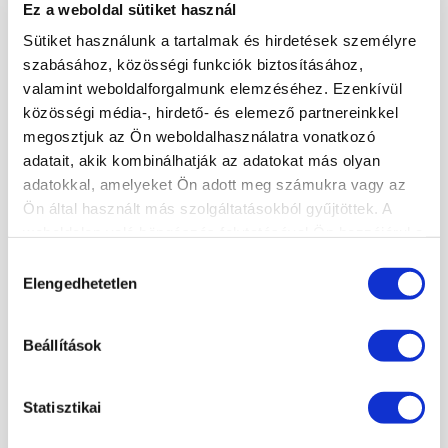
Ez a weboldal sütiket használ
MANIKŰRÖS ÉS KÖRÖMDIZÁJNER NYÍLT NAP!
Sütiket használunk a tartalmak és hirdetések személyre
KÖRÖMTÁBOR
szabásához, közösségi funkciók biztosításához,
KÖRÖMHAJÓ
valamint weboldalforgalmunk elemzéséhez. Ezenkívül
közösségi média-, hirdető- és elemező partnereinkkel
megosztjuk az Ön weboldalhasználatra vonatkozó
KÉPZÉSI NAPTÁR
adatait, akik kombinálhatják az adatokat más olyan
adatokkal, amelyeket Ön adott meg számukra vagy az
2026. AUGUSZTUS
Ön által használt más szolgáltatásokból gyűjtöttek. A
H
K
Sz
Cs
P
Sz
V
weboldalon való böngészés folytatásával Ön hozzájárul a
27
28
29
30
31
1
2
sütik használatához.
Hozzájárulás
3
4
5
6
7
8
9
Elengedhetetlen
kiválasztása
×
10
11
12
13
14
15
16
17
18
19
20
21
22
23
Beállítások
24
25
26
27
28
29
30
31
1
2
3
4
5
6
Statisztikai
LEGKÖZELEBBI TANFOLYAMOK: