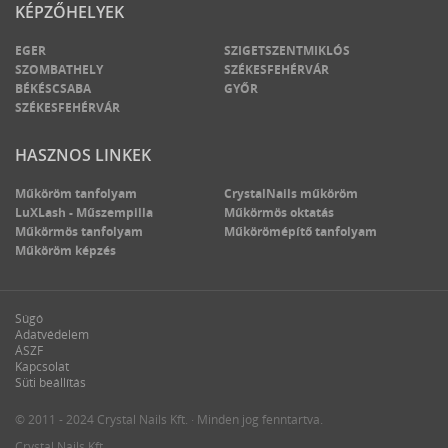
KÉPZŐHELYEK
EGER
SZIGETSZENTMIKLÓS
SZOMBATHELY
SZÉKESFEHÉRVÁR
BÉKÉSCSABA
GYŐR
SZÉKESFEHÉRVÁR
HASZNOS LINKEK
Műköröm tanfolyam
CrystalNails műköröm
LuXLash - Műszempilla
Műkörmös oktatás
Műkörmös tanfolyam
Műkörömépítő tanfolyam
Műköröm képzés
Súgó
Adatvédelem
ÁSZF
Kapcsolat
Süti beállítás
© 2011 - 2024 Crystal Nails Kft. · Minden jog fenntartva.
Crystal Nails Kft.