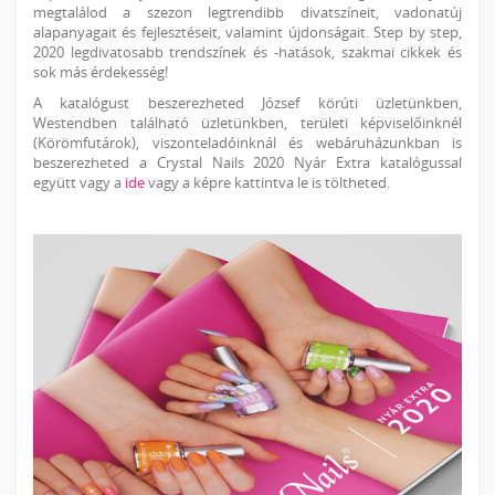
megtalálod a szezon legtrendibb divatszíneit, vadonatúj
alapanyagait és fejlesztéseit, valamint újdonságait. Step by step,
2020 legdivatosabb trendszínek és -hatások, szakmai cikkek és
sok más érdekesség!
A katalógust beszerezheted József körúti üzletünkben,
Westendben található üzletünkben, területi képviselőinknél
(Körömfutárok), viszonteladóinknál és webáruházunkban is
beszerezheted a Crystal Nails
2020 Nyár Extra
katalógussal
együtt vagy a
ide
vagy a képre kattintva le is töltheted.