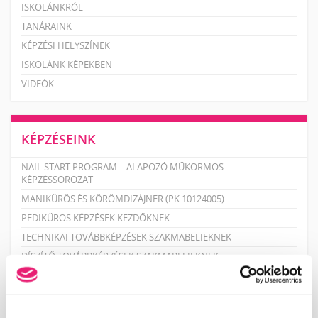
ISKOLÁNKRÓL
TANÁRAINK
KÉPZÉSI HELYSZÍNEK
ISKOLÁNK KÉPEKBEN
VIDEÓK
KÉPZÉSEINK
NAIL START PROGRAM – ALAPOZÓ MŰKÖRMÖS
KÉPZÉSSOROZAT
MANIKŰRÖS ÉS KÖRÖMDIZÁJNER (PK 10124005)
PEDIKŰRÖS KÉPZÉSEK KEZDŐKNEK
TECHNIKAI TOVÁBBKÉPZÉSEK SZAKMABELIEKNEK
DÍSZÍTŐ TOVÁBBKÉPZÉSEK SZAKMABELIEKNEK
PEDIKŰR TOVÁBBKÉPZÉSEK SZAKMABELIEKNEK
SZAKOKTATÓ KÉPZÉS
RENDEZVÉNYEK