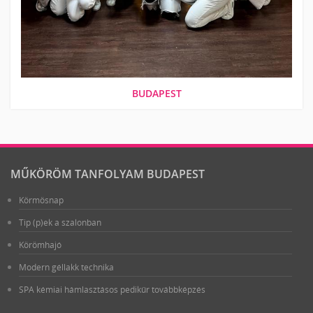
BUDAPEST
MŰKÖRÖM TANFOLYAM BUDAPEST
Körmösnap
Tip (p)ek a szalonban
Körömhajó
Modern géllakk technika
SPA kémiai hámlasztásos pedikűr továbbképzés