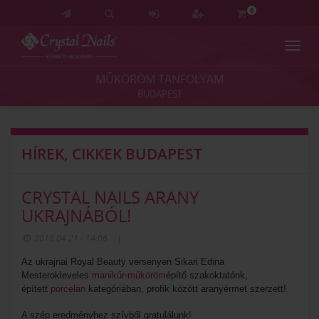
0
Navig
Crystal
Nails
MŰKÖRÖM TANFOLYAM
Körmös
BUDAPEST
Akadémia
és
Vizsgaközpont
HÍREK, CIKKEK BUDAPEST
CRYSTAL NAILS ARANY
UKRAJNÁBÓL!
2016.04.21 - 14:06
|
Az ukrajnai Royal Beauty versenyen Sikari Edina
Mesterokleveles
manikűr
-
műköröm
építő szakoktatónk,
épített
porcelán
kategóriában, profik között aranyérmet szerzett!
A szép eredményhez szívből gratulálunk!