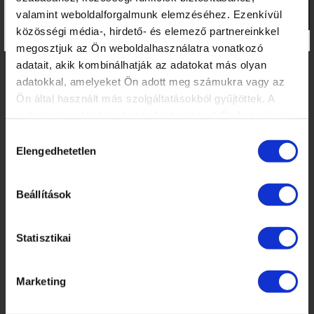
×
valamint weboldalforgalmunk elemzéséhez. Ezenkívül
közösségi média-, hirdető- és elemező partnereinkkel
KÉPZÉSI NAPTÁR
megosztjuk az Ön weboldalhasználatra vonatkozó
adatait, akik kombinálhatják az adatokat más olyan
2026. AUGUSZTUS
adatokkal, amelyeket Ön adott meg számukra vagy az
H
K
Sz
Cs
P
Sz
V
Ön által használt más szolgáltatásokból gyűjtöttek. A
27
28
29
30
31
1
2
weboldalon való böngészés folytatásával Ön hozzájárul a
3
4
5
6
7
8
9
sütik használatához.
Hozzájárulás
10
11
12
13
14
15
16
Elengedhetetlen
kiválasztása
17
18
19
20
21
22
23
24
25
26
27
28
29
30
Beállítások
31
1
2
3
4
5
6
LEGKÖZELEBBI TANFOLYAMOK:
Statisztikai
MANIKŰRÖS ÉS KÖRÖMDIZÁJNER KÉPZÉS (PK 10124005)
2026. augusztus 14. - 14:00
Pécs
Marketing
MANIKŰRÖS ÉS KÖRÖMDIZÁJNER KÉPZÉS (PK 10124005)