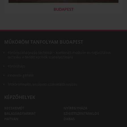
BUDAPEST
MŰKÖRÖM TANFOLYAM BUDAPEST
Körömszabályozás technikái – kombinált módszer és ragasztásos
technika a benőtt körmök szabályozására
Körömhajó
Innovatív géllakk
Műkörömépítő, kézápoló szakoktatói képzés
KÉPZŐHELYEK
KECSKEMÉT
NYÍREGYHÁZA
BALASSAGYARMAT
SZIGETSZENTMIKLÓS
HATVAN
DABAS