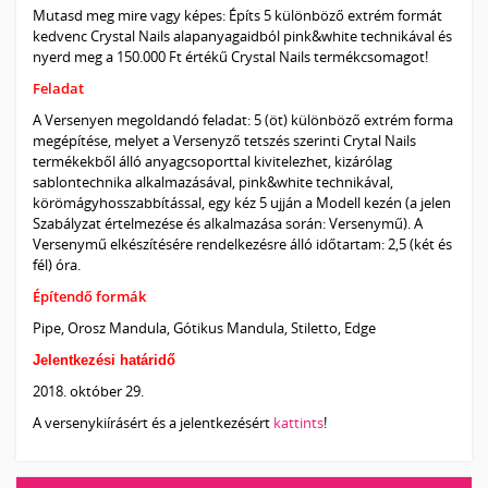
Mutasd meg mire vagy képes: Építs 5 különböző extrém formát 
kedvenc Crystal Nails alapanyagaidból pink&white technikával és 
nyerd meg a 150.000 Ft értékű Crystal Nails termékcsomagot!
Feladat
A Versenyen megoldandó feladat: 5 (öt) különböző extrém forma 
megépítése, melyet a Versenyző tetszés szerinti Crytal Nails 
termékekből álló anyagcsoporttal kivitelezhet, kizárólag 
sablontechnika alkalmazásával, pink&white technikával, 
körömágyhosszabbítással, egy kéz 5 ujján a Modell kezén (a jelen 
Szabályzat értelmezése és alkalmazása során: Versenymű). A 
Versenymű elkészítésére rendelkezésre álló időtartam: 2,5 (két és 
fél) óra.
Építendő formák
Pipe, Orosz Mandula, Gótikus Mandula, Stiletto, Edge
Jelentkezési határidő
2018. október 29.
A versenykiírásért és a jelentkezésért 
kattints
!