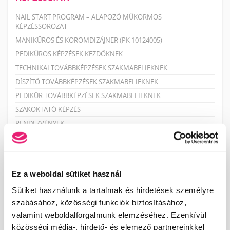
NAIL START PROGRAM – ALAPOZÓ MŰKÖRMÖS
KÉPZÉSSOROZAT
MANIKŰRÖS ÉS KÖRÖMDIZÁJNER (PK 10124005)
PEDIKŰRÖS KÉPZÉSEK KEZDŐKNEK
TECHNIKAI TOVÁBBKÉPZÉSEK SZAKMABELIEKNEK
DÍSZÍTŐ TOVÁBBKÉPZÉSEK SZAKMABELIEKNEK
PEDIKŰR TOVÁBBKÉPZÉSEK SZAKMABELIEKNEK
SZAKOKTATÓ KÉPZÉS
RENDEZVÉNYEK
MANIKŰRÖS ÉS KÖRÖMDIZÁJNER NYÍLT NAP!
KÖRÖMTÁBOR
KÖRÖMHAJÓ
Ez a weboldal sütiket használ
Sütiket használunk a tartalmak és hirdetések személyre
szabásához, közösségi funkciók biztosításához,
KÉPZÉSI NAPTÁR
valamint weboldalforgalmunk elemzéséhez. Ezenkívül
közösségi média-, hirdető- és elemező partnereinkkel
2026. AUGUSZTUS