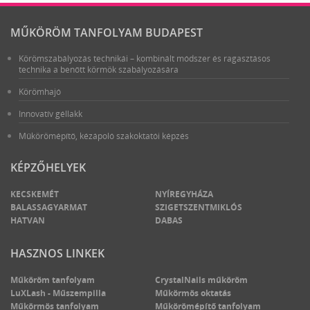
MŰKÖRÖM TANFOLYAM BUDAPEST
Körömszabályozás technikái – kombinált módszer és ragasztásos
technika a benőtt körmök szabályozására
Körömhajó
Innovatív géllakk
Műkörömépítő, kézápoló szakoktatói képzés
KÉPZŐHELYEK
KECSKEMÉT
NYÍREGYHÁZA
BALASSAGYARMAT
SZIGETSZENTMIKLÓS
HATVAN
DABAS
HASZNOS LINKEK
Műköröm tanfolyam
CrystalNails műköröm
LuXLash - Műszempilla
Műkörmös oktatás
Műkörmös tanfolyam
Műkörömépítő tanfolyam