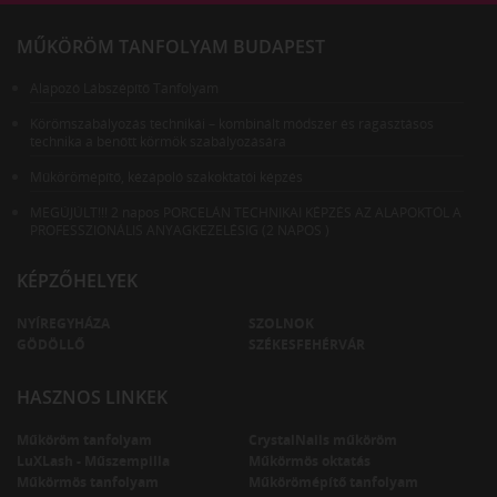
MŰKÖRÖM TANFOLYAM BUDAPEST
Alapozó Lábszépítő Tanfolyam
Körömszabályozás technikái – kombinált módszer és ragasztásos
technika a benőtt körmök szabályozására
Műkörömépítő, kézápoló szakoktatói képzés
MEGÚJÚLT!!! 2 napos PORCELÁN TECHNIKAI KÉPZÉS AZ ALAPOKTÓL A
PROFESSZIONÁLIS ANYAGKEZELÉSIG (2 NAPOS )
KÉPZŐHELYEK
NYÍREGYHÁZA
SZOLNOK
GÖDÖLLŐ
SZÉKESFEHÉRVÁR
HASZNOS LINKEK
Műköröm tanfolyam
CrystalNails műköröm
LuXLash - Műszempilla
Műkörmös oktatás
Műkörmös tanfolyam
Műkörömépítő tanfolyam