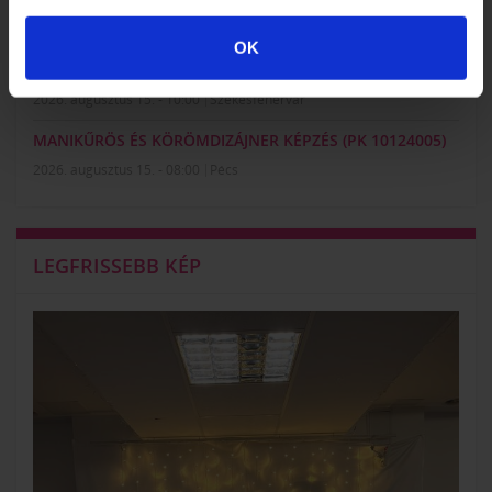
2026. augusztus 14. - 14:00
Pécs
OK
MANIKŰRÖS ÉS KÖRÖMDIZÁJNER KÉPZÉS (PK 10124005)
2026. augusztus 15. - 10:00
Székesfehérvár
MANIKŰRÖS ÉS KÖRÖMDIZÁJNER KÉPZÉS (PK 10124005)
2026. augusztus 15. - 08:00
Pécs
LEGFRISSEBB KÉP