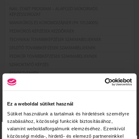
NAIL START PROGRAM – ALAPOZÓ MŰKÖRMÖS
KÉPZÉSSOROZAT
MANIKŰRÖS ÉS KÖRÖMDIZÁJNER (PK 10124005)
PEDIKŰRÖS KÉPZÉSEK KEZDŐKNEK
TECHNIKAI TOVÁBBKÉPZÉSEK SZAKMABELIEKNEK
DÍSZÍTŐ TOVÁBBKÉPZÉSEK SZAKMABELIEKNEK
PEDIKŰR TOVÁBBKÉPZÉSEK SZAKMABELIEKNEK
SZAKOKTATÓ KÉPZÉS
RENDEZVÉNYEK
MANIKŰRÖS ÉS KÖRÖMDIZÁJNER NYÍLT NAP!
KÖRÖMTÁBOR
KÖRÖMHAJÓ
Ez a weboldal sütiket használ
Sütiket használunk a tartalmak és hirdetések személyre
szabásához, közösségi funkciók biztosításához,
KÉPZÉSI NAPTÁR
×
valamint weboldalforgalmunk elemzéséhez. Ezenkívül
2026. AUGUSZTUS
közösségi média-, hirdető- és elemező partnereinkkel