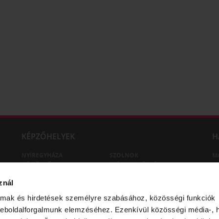
KÉPZŐHELYEK
H
NYÍREGYHÁZA
SZOLNOK
M
GÖDÖLLŐ
SZÉKESFEHÉRVÁR
Lu
M
znál
M
almak és hirdetések személyre szabásához, közösségi funkciók
weboldalforgalmunk elemzéséhez. Ezenkívül közösségi média-, h