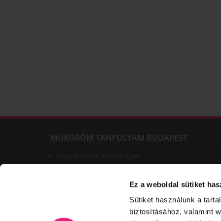
MŰKÖRÖM TANFOLYAM BUDAPEST
Alapozó Lábszépítő Tanfolyam
Körömszabályozás technikái – kombinált módszer és
ragasztásos technika a benőtt körmök szabályozására
Ez a weboldal sütiket has
Műkörömépítő, kézápoló szakoktatói képzés
MEGÚJÚLT!!! 2 napos PORCELÁN TECHNIKAI KÉPZÉS AZ
Sütiket használunk a tart
ALAPOKTÓL A PROFESSZIONÁLIS ANYAGKEZELÉSIG (2
NAPOS )
biztosításához, valamint 