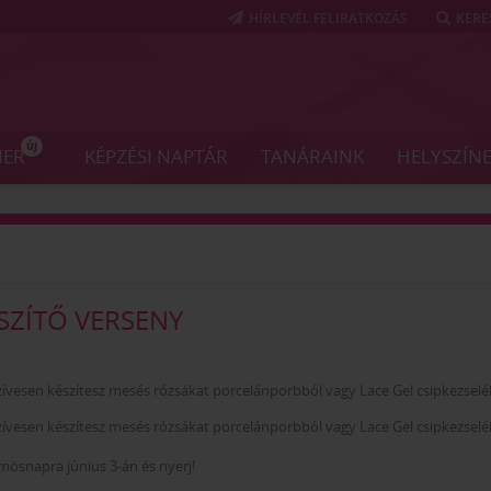
HÍRLEVÉL FELIRATKOZÁS
KERE
ÚJ
NER
KÉPZÉSI NAPTÁR
TANÁRAINK
HELYSZÍN
SZÍTŐ VERSENY
 Szívesen készítesz mesés rózsákat porcelánporbból vagy Lace Gel csipkezselé
 Szívesen készítesz mesés rózsákat porcelánporbból vagy Lace Gel csipkezselé
rmösnapra június 3-án és nyerj!