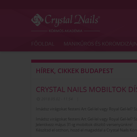
Crystal
Nails
FŐOLDAL
MANIKŰRÖS ÉS KÖRÖMDIZÁJ
Körmös
Akadémia
és
Vizsgaközpont
HÍREK, CIKKEK BUDAPEST
CRYSTAL NAILS MOBILTOK DÍ
2018.05.02 - 11:54
|
Imádsz virágokat festeni Art Gel-lel vagy Royal Gel-lel?
Imádsz virágokat festeni Art Gel-lel vagy Royal Gel-lel?
Jelentkezz május 31-ig mobiltok díszítő versenyünkre!
Készítsd el otthon, hozd el magaddal a Crystal Nails Kö