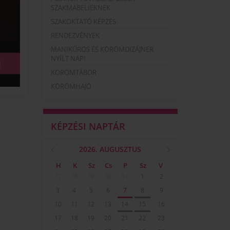
SZAKMABELIEKNEK
SZAKOKTATÓ KÉPZÉS
RENDEZVÉNYEK
MANIKŰRÖS ÉS KÖRÖMDIZÁJNER
NYÍLT NAP!
KÖRÖMTÁBOR
KÖRÖMHAJÓ
×
KÉPZÉSI NAPTÁR
2026. AUGUSZTUS
H
K
Sz
Cs
P
Sz
V
27
28
29
30
31
1
2
3
4
5
6
7
8
9
10
11
12
13
14
15
16
17
18
19
20
21
22
23