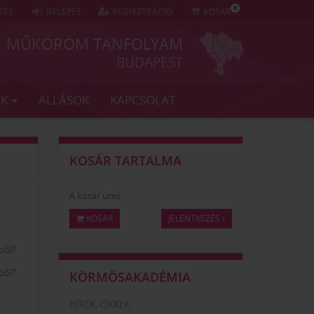
0
SÉS
BELÉPÉS
REGISZTRÁCIÓ
KOSÁR
MŰKÖRÖM TANFOLYAM
BUDAPEST
EK
ÁLLÁSOK
KAPCSOLAT
KOSÁR TARTALMA
A kosár üres.
KOSÁR
JELENTKEZÉS
ből?
ből?
KÖRMÖSAKADÉMIA
HÍREK, CIKKEK