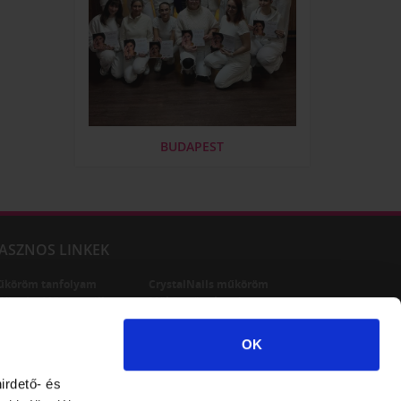
BUDAPEST
ASZNOS LINKEK
űköröm tanfolyam
CrystalNails műköröm
XLash - Műszempilla
Műkörmös oktatás
űkörmös tanfolyam
Műkörömépítő tanfolyam
űköröm képzés
OK
irdető- és