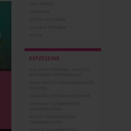
ISKOLÁNKRÓL
TANÁRAINK
KÉPZÉSI HELYSZÍNEK
ISKOLÁNK KÉPEKBEN
VIDEÓK
KÉPZÉSEINK
NAIL START PROGRAM – ALAPOZÓ
MŰKÖRMÖS KÉPZÉSSOROZAT
MANIKŰRÖS ÉS KÖRÖMDIZÁJNER (PK
10124005)
PEDIKŰRÖS KÉPZÉSEK KEZDŐKNEK
TECHNIKAI TOVÁBBKÉPZÉSEK
SZAKMABELIEKNEK
DÍSZÍTŐ TOVÁBBKÉPZÉSEK
SZAKMABELIEKNEK
PEDIKŰR TOVÁBBKÉPZÉSEK