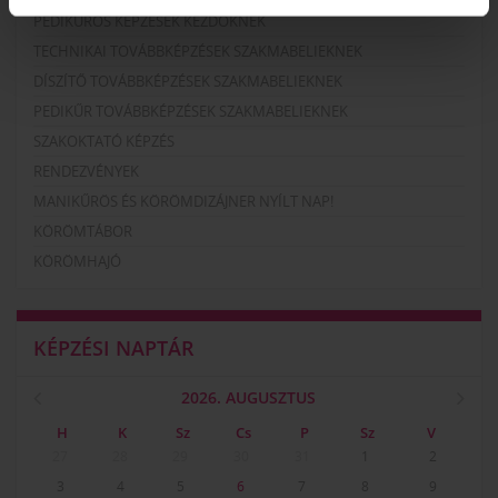
PEDIKŰRÖS KÉPZÉSEK KEZDŐKNEK
TECHNIKAI TOVÁBBKÉPZÉSEK SZAKMABELIEKNEK
DÍSZÍTŐ TOVÁBBKÉPZÉSEK SZAKMABELIEKNEK
PEDIKŰR TOVÁBBKÉPZÉSEK SZAKMABELIEKNEK
SZAKOKTATÓ KÉPZÉS
RENDEZVÉNYEK
MANIKŰRÖS ÉS KÖRÖMDIZÁJNER NYÍLT NAP!
KÖRÖMTÁBOR
KÖRÖMHAJÓ
KÉPZÉSI NAPTÁR
2026. AUGUSZTUS
H
K
Sz
Cs
P
Sz
V
27
28
29
30
31
1
2
3
4
5
6
7
8
9