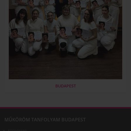
BUDAPEST
MŰKÖRÖM TANFOLYAM BUDAPEST
Körmösnap