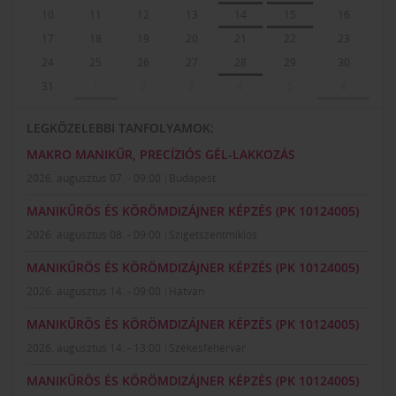
10
11
12
13
14
15
16
17
18
19
20
21
22
23
24
25
26
27
28
29
30
31
1
2
3
4
5
6
LEGKÖZELEBBI TANFOLYAMOK:
MAKRO MANIKŰR, PRECÍZIÓS GÉL-LAKKOZÁS
2026. augusztus 07. - 09:00
Budapest
MANIKŰRÖS ÉS KÖRÖMDIZÁJNER KÉPZÉS (PK 10124005)
2026. augusztus 08. - 09:00
Szigetszentmiklós
MANIKŰRÖS ÉS KÖRÖMDIZÁJNER KÉPZÉS (PK 10124005)
2026. augusztus 14. - 09:00
Hatvan
MANIKŰRÖS ÉS KÖRÖMDIZÁJNER KÉPZÉS (PK 10124005)
2026. augusztus 14. - 13:00
Székesfehérvár
MANIKŰRÖS ÉS KÖRÖMDIZÁJNER KÉPZÉS (PK 10124005)