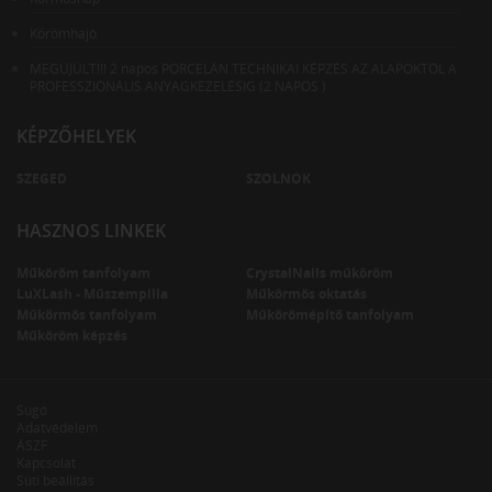
Körömhajó
MEGÚJÚLT!!! 2 napos PORCELÁN TECHNIKAI KÉPZÉS AZ ALAPOKTÓL A
PROFESSZIONÁLIS ANYAGKEZELÉSIG (2 NAPOS )
KÉPZŐHELYEK
SZEGED
SZOLNOK
HASZNOS LINKEK
Műköröm tanfolyam
CrystalNails műköröm
LuXLash - Műszempilla
Műkörmös oktatás
Műkörmös tanfolyam
Műkörömépítő tanfolyam
Műköröm képzés
Súgó
Adatvédelem
ÁSZF
Kapcsolat
Süti beállítás