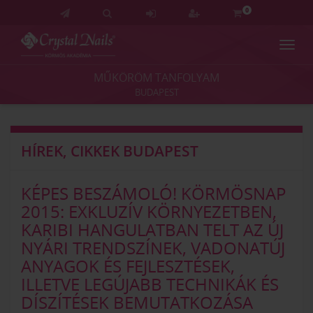
0
Navig
Crystal
Nails
MŰKÖRÖM TANFOLYAM
Körmös
BUDAPEST
Akadémia
és
Vizsgaközpont
HÍREK, CIKKEK BUDAPEST
KÉPES BESZÁMOLÓ! KÖRMÖSNAP
2015: EXKLUZÍV KÖRNYEZETBEN,
KARIBI HANGULATBAN TELT AZ ÚJ
NYÁRI TRENDSZÍNEK, VADONATÚJ
ANYAGOK ÉS FEJLESZTÉSEK,
ILLETVE LEGÚJABB TECHNIKÁK ÉS
DÍSZÍTÉSEK BEMUTATKOZÁSA