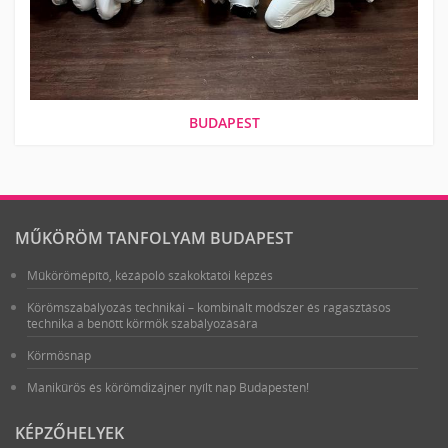
BUDAPEST
MŰKÖRÖM TANFOLYAM BUDAPEST
Műkörömépítő, kézápoló szakoktatói képzés
Körömszabályozás technikái – kombinált módszer és ragasztásos
technika a benőtt körmök szabályozására
Körmösnap
Manikűrös és körömdizájner nyílt nap Budapesten!
KÉPZŐHELYEK