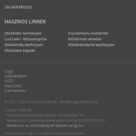
ZALAEGERSZEG
HASZNOS LINKEK
Műköröm tanfolyam
CrystalNails műköröm
LuXLash - Műszempilla
Műkörmös oktatás
Műkörmös tanfolyam
Műkörömépítő tanfolyam
Műköröm képzés
Súgó
Adatvédelem
ÁSZF
Kapcsolat
Süti beállítás
© 2011 - 2024 Crystal Nails Kft. · Minden jog fenntartva.
Crystal Nails Kft.
· Felnőttképző engedély száma: E/2020/000170
· Felnőttképző nyilvántartásba vételi száma: B/2020/002263
·
Manikűrös és körömdizájner képzési program
Oldalainkat jelenleg
41 vendég
és
0 regisztrált tag
olvassa.