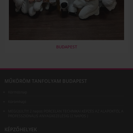
BUDAPEST
MŰKÖRÖM TANFOLYAM BUDAPEST
Körmösnap
Körömhajó
MEGÚJÚLT!!! 2 napos PORCELÁN TECHNIKAI KÉPZÉS AZ ALAPOKTÓL A
PROFESSZIONÁLIS ANYAGKEZELÉSIG (2 NAPOS )
KÉPZŐHELYEK