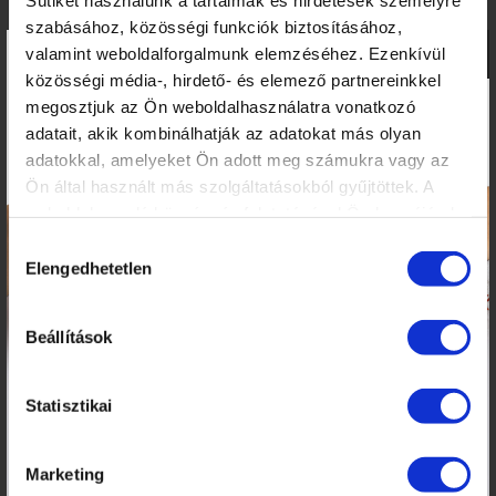
HÍREK, CIKKEK
szabásához, közösségi funkciók biztosításához,
ISKOLÁNKRÓL
×
valamint weboldalforgalmunk elemzéséhez. Ezenkívül
TANÁRAINK
közösségi média-, hirdető- és elemező partnereinkkel
KÉPZÉSI HELYSZÍNEK
megosztjuk az Ön weboldalhasználatra vonatkozó
ISKOLÁNK KÉPEKBEN
adatait, akik kombinálhatják az adatokat más olyan
VIDEÓK
adatokkal, amelyeket Ön adott meg számukra vagy az
Ön által használt más szolgáltatásokból gyűjtöttek. A
weboldalon való böngészés folytatásával Ön hozzájárul a
KÉPZÉSEINK
sütik használatához.
Hozzájárulás
Elengedhetetlen
kiválasztása
NAIL START PROGRAM – ALAPOZÓ MŰKÖRMÖS
KÉPZÉSSOROZAT
MANIKŰRÖS ÉS KÖRÖMDIZÁJNER (PK 10124005)
Beállítások
PEDIKŰRÖS KÉPZÉSEK KEZDŐKNEK
TECHNIKAI TOVÁBBKÉPZÉSEK SZAKMABELIEKNEK
Statisztikai
DÍSZÍTŐ TOVÁBBKÉPZÉSEK SZAKMABELIEKNEK
PEDIKŰR TOVÁBBKÉPZÉSEK SZAKMABELIEKNEK
Marketing
SZAKOKTATÓ KÉPZÉS