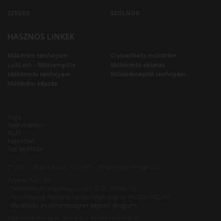
SZEGED
SZOLNOK
HASZNOS LINKEK
Műköröm tanfolyam
CrystalNails műköröm
LuXLash - Műszempilla
Műkörmös oktatás
Műkörmös tanfolyam
Műkörömépítő tanfolyam
Műköröm képzés
Súgó
Adatvédelem
ÁSZF
Kapcsolat
Süti beállítás
© 2011 - 2024 Crystal Nails Kft. · Minden jog fenntartva.
Crystal Nails Kft.
· Felnőttképző engedély száma: E/2020/000170
· Felnőttképző nyilvántartásba vételi száma: B/2020/002263
·
Manikűrös és körömdizájner képzési program
Oldalainkat jelenleg
14 vendég
és
0 regisztrált tag
olvassa.