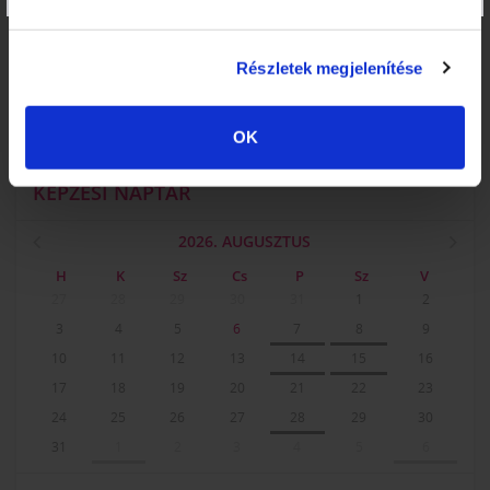
RENDEZVÉNYEK
MANIKŰRÖS ÉS KÖRÖMDIZÁJNER NYÍLT NAP!
Részletek megjelenítése
KÖRÖMTÁBOR
KÖRÖMHAJÓ
OK
KÉPZÉSI NAPTÁR
2026. AUGUSZTUS
H
K
Sz
Cs
P
Sz
V
27
28
29
30
31
1
2
3
4
5
6
7
8
9
10
11
12
13
14
15
16
17
18
19
20
21
22
23
24
25
26
27
28
29
30
31
1
2
3
4
5
6