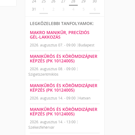
24
25
26
27
28
29
30
31
1
2
3
4
5
6
LEGKÖZELEBBI TANFOLYAMOK:
MAKRO MANIKŰR, PRECÍZIÓS
GÉL-LAKKOZÁS
2026. augusztus 07. - 09:00
Budapest
MANIKŰRÖS ÉS KÖRÖMDIZÁJNER
KÉPZÉS (PK 10124005)
2026. augusztus 08. - 09:00
Szigetszentmiklós
MANIKŰRÖS ÉS KÖRÖMDIZÁJNER
KÉPZÉS (PK 10124005)
2026. augusztus 14. - 09:00
Hatvan
MANIKŰRÖS ÉS KÖRÖMDIZÁJNER
KÉPZÉS (PK 10124005)
2026. augusztus 14. - 13:00
Székesfehérvár