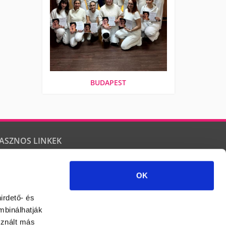
BUDAPEST
ASZNOS LINKEK
űköröm tanfolyam
CrystalNails műköröm
XLash - Műszempilla
Műkörmös oktatás
OK
űkörmös tanfolyam
Műkörömépítő tanfolyam
űköröm képzés
irdető- és
mbinálhatják
sznált más