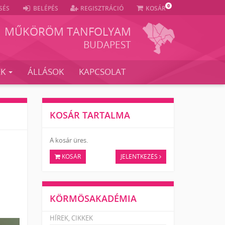
0
SÉS
BELÉPÉS
REGISZTRÁCIÓ
KOSÁR
MŰKÖRÖM TANFOLYAM
BUDAPEST
EK
ÁLLÁSOK
KAPCSOLAT
KOSÁR TARTALMA
A kosár üres.
KOSÁR
JELENTKEZÉS
KÖRMÖSAKADÉMIA
HÍREK, CIKKEK