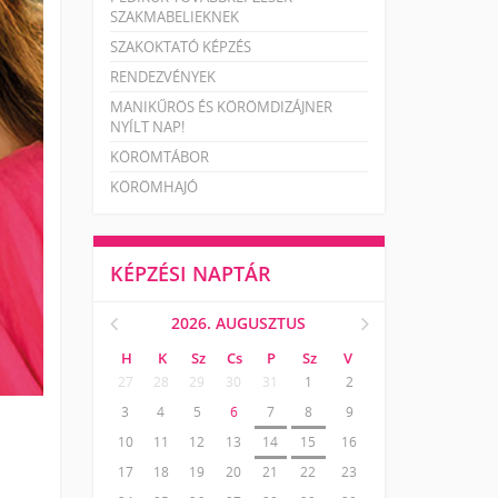
SZAKMABELIEKNEK
SZAKOKTATÓ KÉPZÉS
RENDEZVÉNYEK
MANIKŰRÖS ÉS KÖRÖMDIZÁJNER
NYÍLT NAP!
KÖRÖMTÁBOR
KÖRÖMHAJÓ
KÉPZÉSI NAPTÁR
2026. AUGUSZTUS
H
K
Sz
Cs
P
Sz
V
27
28
29
30
31
1
2
3
4
5
6
7
8
9
10
11
12
13
14
15
16
17
18
19
20
21
22
23