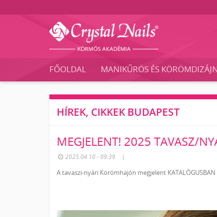
Crystal
Nails
FŐOLDAL
MANIKŰRÖS ÉS KÖRÖMDIZÁJ
Körmös
Akadémia
és
Vizsgaközpont
HÍREK, CIKKEK BUDAPEST
MEGJELENT! 2025 TAVASZ/N
2025.04.10 - 09:39
|
A tavaszi-nyári Körömhajón megjelent KATALÓGUSBAN meg