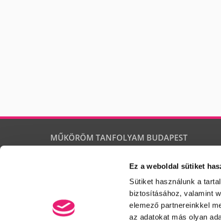
MŰKÖRÖM TANFOLYAM BUDAPEST
Körmösnap
Ez a weboldal sütiket has
Körömhajó
MEGÚJÚLT!!! 2 napos PORCELÁN TECHNIKAI KÉPZÉS AZ
Sütiket használunk a tart
ALAPOKTÓL A PROFESSZIONÁLIS ANYAGKEZELÉSIG (2
NAPOS )
biztosításához, valamint 
elemező partnereinkkel me
az adatokat más olyan ad