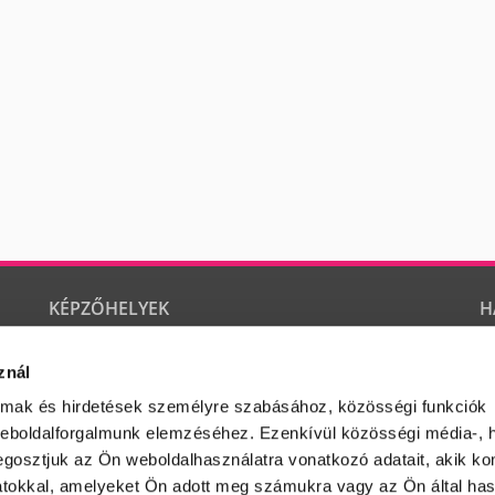
KÉPZŐHELYEK
H
SZEGED
SZOLNOK
M
znál
Lu
M
almak és hirdetések személyre szabásához, közösségi funkciók
M
weboldalforgalmunk elemzéséhez. Ezenkívül közösségi média-, h
gosztjuk az Ön weboldalhasználatra vonatkozó adatait, akik ko
atokkal, amelyeket Ön adott meg számukra vagy az Ön által ha