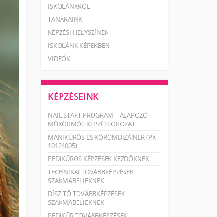
ISKOLÁNKRÓL
TANÁRAINK
KÉPZÉSI HELYSZÍNEK
ISKOLÁNK KÉPEKBEN
VIDEÓK
KÉPZÉSEINK
NAIL START PROGRAM – ALAPOZÓ
MŰKÖRMÖS KÉPZÉSSOROZAT
MANIKŰRÖS ÉS KÖRÖMDIZÁJNER (PK
10124005)
PEDIKŰRÖS KÉPZÉSEK KEZDŐKNEK
TECHNIKAI TOVÁBBKÉPZÉSEK
SZAKMABELIEKNEK
DÍSZÍTŐ TOVÁBBKÉPZÉSEK
SZAKMABELIEKNEK
PEDIKŰR TOVÁBBKÉPZÉSEK