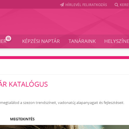
HÍRLEVÉL FELIRATKOZÁS
KERE
ÚJ
NER
KÉPZÉSI NAPTÁR
TANÁRAINK
HELYSZÍN
YÁR KATALÓGUS
találod a szezon trendszíneit, vadonatúj alapanyagait és fejlesztéseit.
MEGTEKINTÉS