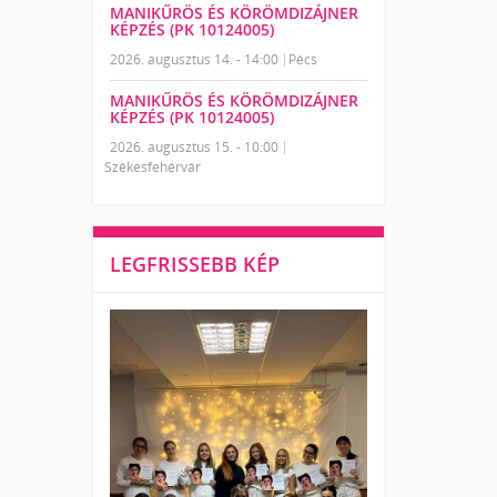
MANIKŰRÖS ÉS KÖRÖMDIZÁJNER
KÉPZÉS (PK 10124005)
2026. augusztus 14. - 14:00
Pécs
MANIKŰRÖS ÉS KÖRÖMDIZÁJNER
KÉPZÉS (PK 10124005)
2026. augusztus 15. - 10:00
Székesfehérvár
LEGFRISSEBB KÉP