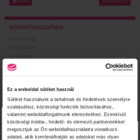
KOSÁR
JELENTKEZÉS
KÖRMÖSAKADÉMIA
HÍREK, CIKKEK
ISKOLÁNKRÓL
TANÁRAINK
KÉPZÉSI HELYSZÍNEK
ISKOLÁNK KÉPEKBEN
VIDEÓK
Ez a weboldal sütiket használ
Sütiket használunk a tartalmak és hirdetések személyre
KÉPZÉSEINK
szabásához, közösségi funkciók biztosításához,
×
valamint weboldalforgalmunk elemzéséhez. Ezenkívül
NAIL START PROGRAM – ALAPOZÓ MŰKÖRMÖS
közösségi média-, hirdető- és elemező partnereinkkel
KÉPZÉSSOROZAT
megosztjuk az Ön weboldalhasználatra vonatkozó
MANIKŰRÖS ÉS KÖRÖMDIZÁJNER (PK 10124005)
adatait, akik kombinálhatják az adatokat más olyan