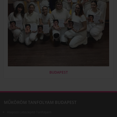
BUDAPEST
MŰKÖRÖM TANFOLYAM BUDAPEST
Alapozó Lábszépítő Tanfolyam