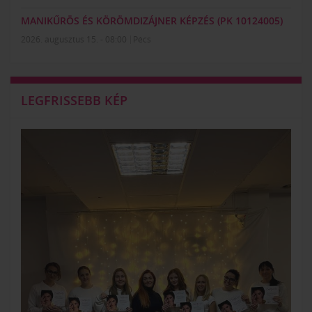
MANIKŰRÖS ÉS KÖRÖMDIZÁJNER KÉPZÉS (PK 10124005)
2026. augusztus 15. - 08:00
Pécs
LEGFRISSEBB KÉP