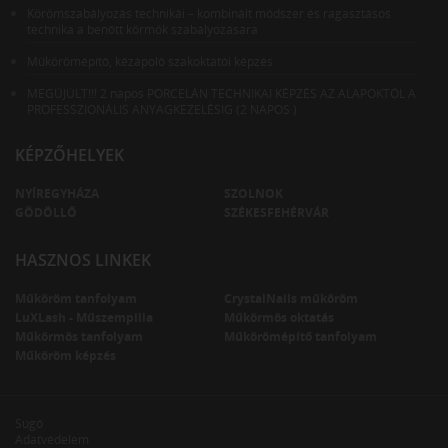
Körömszabályozás technikái – kombinált módszer és ragasztásos
technika a benőtt körmök szabályozására
Műkörömépítő, kézápoló szakoktatói képzés
MEGÚJÚLT!!! 2 napos PORCELÁN TECHNIKAI KÉPZÉS AZ ALAPOKTÓL A
PROFESSZIONÁLIS ANYAGKEZELÉSIG (2 NAPOS )
KÉPZŐHELYEK
NYÍREGYHÁZA
SZOLNOK
GÖDÖLLŐ
SZÉKESFEHÉRVÁR
HASZNOS LINKEK
Műköröm tanfolyam
CrystalNails műköröm
LuXLash - Műszempilla
Műkörmös oktatás
Műkörmös tanfolyam
Műkörömépítő tanfolyam
Műköröm képzés
Súgó
Adatvédelem