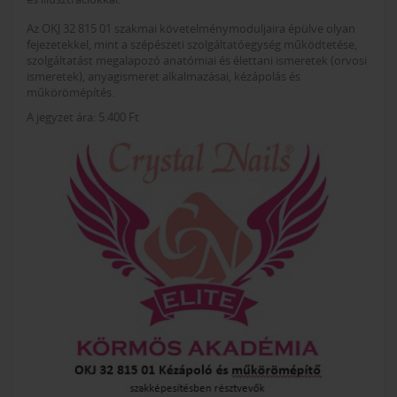
Az OKJ 32 815 01 szakmai követelménymoduljaira épülve olyan
fejezetekkel, mint a szépészeti szolgáltatóegység működtetése,
szolgáltatást megalapozó anatómiai és élettani ismeretek (orvosi
ismeretek), anyagismeret alkalmazásai, kézápolás és
műkörömépítés.
A jegyzet ára: 5.400 Ft