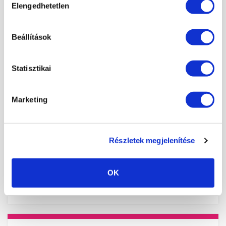
Elengedhetetlen
kiválasztása
×
MAKRO MANIKŰR, PRECÍZIÓS GÉL-LAKKOZÁS
2026. augusztus 07. - 09:00
Budapest
Beállítások
MANIKŰRÖS ÉS KÖRÖMDIZÁJNER KÉPZÉS (PK 10124005)
2026. augusztus 08. - 09:00
Szigetszentmiklós
Statisztikai
MANIKŰRÖS ÉS KÖRÖMDIZÁJNER KÉPZÉS (PK 10124005)
2026. augusztus 14. - 09:00
Hatvan
Marketing
MANIKŰRÖS ÉS KÖRÖMDIZÁJNER KÉPZÉS (PK 10124005)
2026. augusztus 14. - 13:00
Székesfehérvár
Részletek megjelenítése
MANIKŰRÖS ÉS KÖRÖMDIZÁJNER KÉPZÉS (PK 10124005)
2026. augusztus 14. - 14:00
Pécs
OK
MANIKŰRÖS ÉS KÖRÖMDIZÁJNER KÉPZÉS (PK 10124005)
2026. augusztus 15. - 10:00
Székesfehérvár