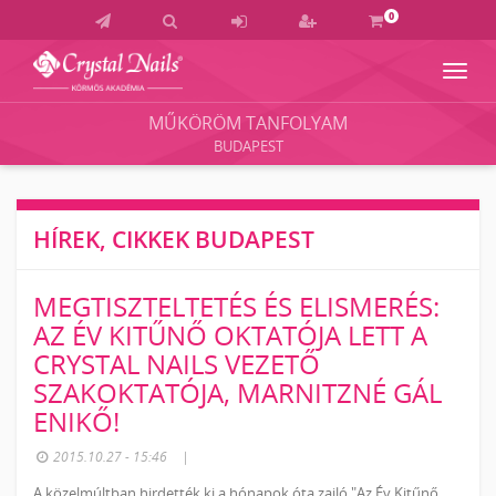
0
Navig
Crystal
Nails
MŰKÖRÖM TANFOLYAM
Körmös
BUDAPEST
Akadémia
és
Vizsgaközpont
HÍREK, CIKKEK BUDAPEST
MEGTISZTELTETÉS ÉS ELISMERÉS:
AZ ÉV KITŰNŐ OKTATÓJA LETT A
CRYSTAL NAILS VEZETŐ
SZAKOKTATÓJA, MARNITZNÉ GÁL
ENIKŐ!
2015.10.27 - 15:46
|
A közelmúltban hirdették ki a hónapok óta zajló "Az Év Kitűnő