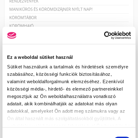
RENDEZVÉNYEK
MANIKŰRÖS ÉS KÖRÖMDIZÁJNER NYÍLT NAP!
KÖRÖMTÁBOR
KÖRÖMHAJÓ
KÉPZÉSI NAPTÁR
Ez a weboldal sütiket használ
2026. AUGUSZTUS
Sütiket használunk a tartalmak és hirdetések személyre
H
K
Sz
Cs
P
Sz
V
szabásához, közösségi funkciók biztosításához,
27
28
29
30
31
1
2
valamint weboldalforgalmunk elemzéséhez. Ezenkívül
3
4
5
6
7
8
9
közösségi média-, hirdető- és elemező partnereinkkel
megosztjuk az Ön weboldalhasználatra vonatkozó
10
11
12
13
14
15
16
adatait, akik kombinálhatják az adatokat más olyan
17
18
19
20
21
22
23
adatokkal, amelyeket Ön adott meg számukra vagy az
24
25
26
27
28
29
30
Ön által használt más szolgáltatásokból gyűjtöttek. A
31
1
2
3
4
5
6
weboldalon való böngészés folytatásával Ön hozzájárul a
sütik használatához.
Hozzájárulás
LEGKÖZELEBBI TANFOLYAMOK: