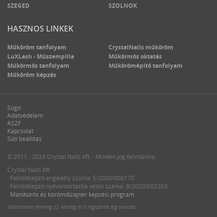
SZEGED
SZOLNOK
HASZNOS LINKEK
Műköröm tanfolyam
CrystalNails műköröm
LuXLash - Műszempilla
Műkörmös oktatás
Műkörmös tanfolyam
Műkörömépítő tanfolyam
Műköröm képzés
Súgó
Adatvédelem
ÁSZF
Kapcsolat
Süti beállítás
© 2011 - 2024 Crystal Nails Kft. · Minden jog fenntartva.
Crystal Nails Kft.
· Felnőttképző engedély száma: E/2020/000170
· Felnőttképző nyilvántartásba vételi száma: B/2020/002263
·
Manikűrös és körömdizájner képzési program
Oldalainkat jelenleg
22 vendég
és
0 regisztrált tag
olvassa.