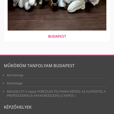
BUDAPEST
MŰKÖRÖM TANFOLYAM BUDAPEST
Körmösnap
Körömhajó
MEGÚJÚLT!!! 2 napos PORCELÁN TECHNIKAI KÉPZÉS AZ ALAPOKTÓL A
PROFESSZIONÁLIS ANYAGKEZELÉSIG (2 NAPOS )
KÉPZŐHELYEK