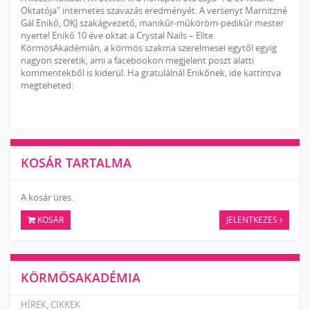
Oktatója" internetes szavazás eredményét. A versenyt Marnitzné
Gál Enikő, OKJ szakágvezető, manikűr-műköröm-pedikűr mester
nyerte! Enikő 10 éve oktat a Crystal Nails – Elite
KörmösAkadémián, a körmös szakma szerelmesei egytől egyig
nagyon szeretik, ami a facebookon megjelent poszt alatti
kommentekből is kiderül. Ha gratulálnál Enikőnek, ide kattintva
megteheted:
KOSÁR TARTALMA
A kosár üres.
KOSÁR
JELENTKEZÉS
KÖRMÖSAKADÉMIA
HÍREK, CIKKEK