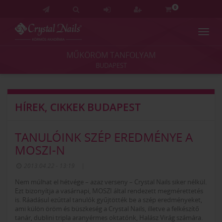
0
Navig
Crystal
Nails
MŰKÖRÖM TANFOLYAM
Körmös
BUDAPEST
Akadémia
és
Vizsgaközpont
HÍREK, CIKKEK BUDAPEST
TANULÓINK SZÉP EREDMÉNYE A
MOSZI-N
2013.04.22 - 13:19
|
Nem múlhat el hétvége – azaz verseny – Crystal Nails siker nélkül.
Ezt bizonyítja a vasárnapi, MOSZI által rendezett megmérettetés
is. Ráadásul ezúttal tanulók gyűjtötték be a szép eredményeket,
ami külön öröm és büszkeség a Crystal Nails, illetve a felkészítő
tanár, dublini tripla aranyérmes oktatónk, Halász Virág számára.