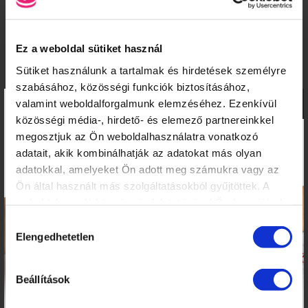
PEDIKŰRÖS KÉPZÉSEK KEZDŐKNEK
TECHNIKAI TOVÁBBKÉPZÉSEK SZAKMABELIEKNEK
Ez a weboldal sütiket használ
DÍSZÍTŐ TOVÁBBKÉPZÉSEK SZAKMABELIEKNEK
PEDIKŰR TOVÁBBKÉPZÉSEK SZAKMABELIEKNEK
Sütiket használunk a tartalmak és hirdetések személyre
szabásához, közösségi funkciók biztosításához,
SZAKOKTATÓ KÉPZÉS
×
valamint weboldalforgalmunk elemzéséhez. Ezenkívül
RENDEZVÉNYEK
közösségi média-, hirdető- és elemező partnereinkkel
MANIKŰRÖS ÉS KÖRÖMDIZÁJNER NYÍLT NAP!
megosztjuk az Ön weboldalhasználatra vonatkozó
KÖRÖMTÁBOR
adatait, akik kombinálhatják az adatokat más olyan
KÖRÖMHAJÓ
adatokkal, amelyeket Ön adott meg számukra vagy az
Ön által használt más szolgáltatásokból gyűjtöttek. A
weboldalon való böngészés folytatásával Ön hozzájárul a
KÉPZÉSI NAPTÁR
sütik használatához.
Hozzájárulás
Elengedhetetlen
kiválasztása
2026. AUGUSZTUS
H
K
Sz
Cs
P
Sz
V
Beállítások
27
28
29
30
31
1
2
3
4
5
6
7
8
9