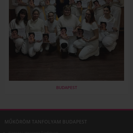
BUDAPEST
MŰKÖRÖM TANFOLYAM BUDAPEST
Alapozó Lábszépítő Tanfolyam