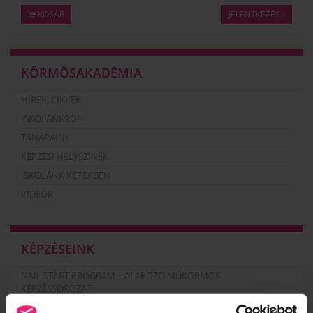
KOSÁR
JELENTKEZÉS
KÖRMÖSAKADÉMIA
HÍREK, CIKKEK
ISKOLÁNKRÓL
TANÁRAINK
KÉPZÉSI HELYSZÍNEK
ISKOLÁNK KÉPEKBEN
VIDEÓK
KÉPZÉSEINK
NAIL START PROGRAM – ALAPOZÓ MŰKÖRMÖS
KÉPZÉSSOROZAT
MANIKŰRÖS ÉS KÖRÖMDIZÁJNER (PK 10124005)