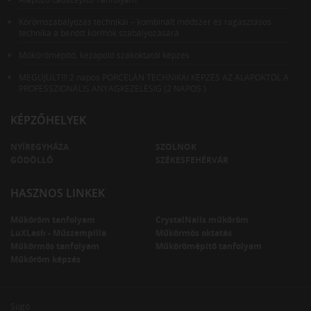
Körömszabályozás technikái – kombinált módszer és ragasztásos
technika a benőtt körmök szabályozására
Műkörömépítő, kézápoló szakoktatói képzés
MEGÚJÚLT!!! 2 napos PORCELÁN TECHNIKAI KÉPZÉS AZ ALAPOKTÓL A
PROFESSZIONÁLIS ANYAGKEZELÉSIG (2 NAPOS )
KÉPZŐHELYEK
NYÍREGYHÁZA
SZOLNOK
GÖDÖLLŐ
SZÉKESFEHÉRVÁR
HASZNOS LINKEK
Műköröm tanfolyam
CrystalNails műköröm
LuXLash - Műszempilla
Műkörmös oktatás
Műkörmös tanfolyam
Műkörömépítő tanfolyam
Műköröm képzés
Súgó