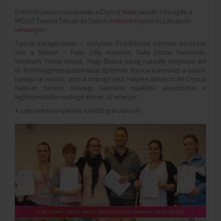
Eredményesen szerepeltek a Crystal
Nails
tanulói hétvégén a
MOSZI Tavaszi Tanuló és Szalon
műköröm
építő és Lábápoló
verseny
én.
Tanuló kategóriában – melyben Pink&White körmök készítése
volt a feladat – Fejes Lilla második, Balla Eszter harmadik,
Windisch Tímea ötödik, Nagy Balázs pedig hatodik helyezést ért
el. Körömágyhosszabbítással építettek francia körmöket a szalon
kategória indulói, ahol a dobogó első helyére állhatott fel Crystal
Nails-es tanuló: Kőszegi Gabriella nyakába akasztották a
legfényesebben csillogó érmet, az aranyat.
A szép eredményekhez szívből gratulálunk!