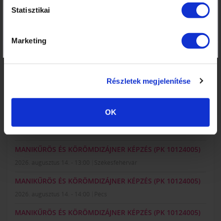
10
11
12
13
14
15
16
Statisztikai
17
18
19
20
21
22
23
24
25
26
27
28
29
30
Marketing
31
1
2
3
4
5
6
LEGKÖZELEBBI TANFOLYAMOK:
Részletek megjelenítése
MANIKŰRÖS ÉS KÖRÖMDIZÁJNER KÉPZÉS (PK 10124005)
2026. augusztus 08. - 09:00
Szigetszentmiklós
OK
MANIKŰRÖS ÉS KÖRÖMDIZÁJNER KÉPZÉS (PK 10124005)
2026. augusztus 14. - 09:00
Hatvan
MANIKŰRÖS ÉS KÖRÖMDIZÁJNER KÉPZÉS (PK 10124005)
2026. augusztus 14. - 13:00
Székesfehérvár
MANIKŰRÖS ÉS KÖRÖMDIZÁJNER KÉPZÉS (PK 10124005)
2026. augusztus 14. - 14:00
Pécs
MANIKŰRÖS ÉS KÖRÖMDIZÁJNER KÉPZÉS (PK 10124005)