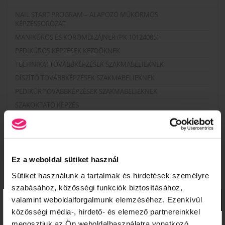
NAIL START PROGRAM – ALAPOZÓ MŰKÖRMÖS
KÉPZÉSSOROZAT
MANIKŰRÖS ÉS KÖRÖMDIZÁJNER (PK 10124005)
PEDIKŰRÖS KÉPZÉSEK KEZDŐKNEK
TECHNIKAI TOVÁBBKÉPZÉSEK SZAKMABELIEKNEK
DÍSZÍTŐ TOVÁBBKÉPZÉSEK SZAKMABELIEKNEK
PEDIKŰR TOVÁBBKÉPZÉSEK SZAKMABELIEKNEK
SZAKOKTATÓ KÉPZÉS
RENDEZVÉNYEK
MANIKŰRÖS ÉS KÖRÖMDIZÁJNER NYÍLT NAP!
KÖRÖMTÁBOR
KÖRÖMHAJÓ
Ez a weboldal sütiket használ
Sütiket használunk a tartalmak és hirdetések személyre
szabásához, közösségi funkciók biztosításához,
×
KÉPZÉSI NAPTÁR
valamint weboldalforgalmunk elemzéséhez. Ezenkívül
közösségi média-, hirdető- és elemező partnereinkkel
2026. AUGUSZTUS
megosztjuk az Ön weboldalhasználatra vonatkozó