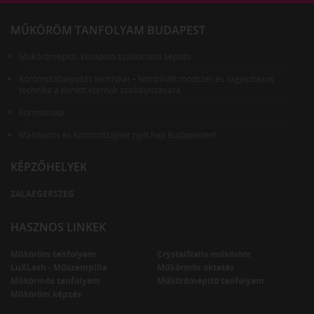
MŰKÖRÖM TANFOLYAM BUDAPEST
Műkörömépítő, kézápoló szakoktatói képzés
Körömszabályozás technikái – kombinált módszer és ragasztásos
technika a benőtt körmök szabályozására
Körmösnap
Manikűrös és körömdizájner nyílt nap Budapesten!
KÉPZŐHELYEK
ZALAEGERSZEG
HASZNOS LINKEK
Műköröm tanfolyam
CrystalNails műköröm
LuXLash - Műszempilla
Műkörmös oktatás
Műkörmös tanfolyam
Műkörömépítő tanfolyam
Műköröm képzés