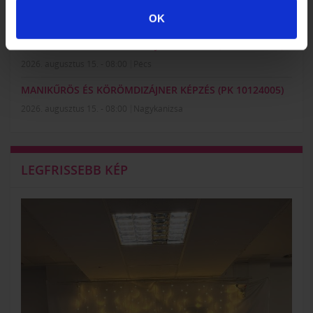
MANIKŰRÖS ÉS KÖRÖMDIZÁJNER KÉPZÉS (PK 10124005)
OK
2026. augusztus 15. - 10:00
Székesfehérvár
MANIKŰRÖS ÉS KÖRÖMDIZÁJNER KÉPZÉS (PK 10124005)
2026. augusztus 15. - 08:00
Pécs
MANIKŰRÖS ÉS KÖRÖMDIZÁJNER KÉPZÉS (PK 10124005)
2026. augusztus 15. - 08:00
Nagykanizsa
LEGFRISSEBB KÉP