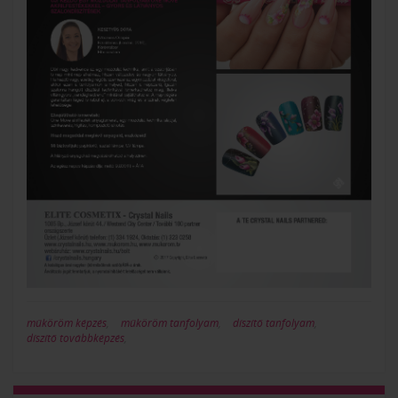
műköröm képzés
,
műköröm tanfolyam
,
díszítő tanfolyam
,
díszítő továbbképzés
,