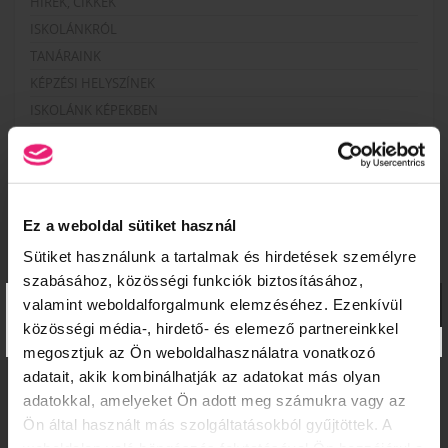
HÍREK, CIKKEK
ISKOLÁNKRÓL
TANÁRAINK
KÉPZÉSI HELYSZÍNEK
ISKOLÁNK KÉPEKBEN
VIDEÓK
KÉPZÉSEINK
Ez a weboldal sütiket használ
NAIL START PROGRAM – ALAPOZÓ MŰKÖRMÖS
Sütiket használunk a tartalmak és hirdetések személyre
KÉPZÉSSOROZAT
szabásához, közösségi funkciók biztosításához,
×
MANIKŰRÖS ÉS KÖRÖMDIZÁJNER (PK 10124005)
valamint weboldalforgalmunk elemzéséhez. Ezenkívül
PEDIKŰRÖS KÉPZÉSEK KEZDŐKNEK
közösségi média-, hirdető- és elemező partnereinkkel
megosztjuk az Ön weboldalhasználatra vonatkozó
TECHNIKAI TOVÁBBKÉPZÉSEK SZAKMABELIEKNEK
adatait, akik kombinálhatják az adatokat más olyan
DÍSZÍTŐ TOVÁBBKÉPZÉSEK SZAKMABELIEKNEK
adatokkal, amelyeket Ön adott meg számukra vagy az
PEDIKŰR TOVÁBBKÉPZÉSEK SZAKMABELIEKNEK
Ön által használt más szolgáltatásokból gyűjtöttek. A
SZAKOKTATÓ KÉPZÉS