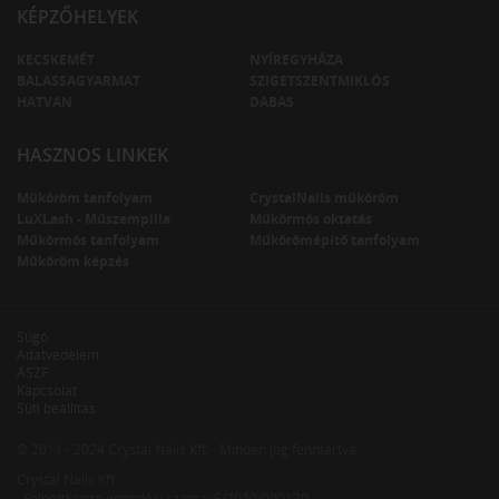
KÉPZŐHELYEK
KECSKEMÉT
NYÍREGYHÁZA
BALASSAGYARMAT
SZIGETSZENTMIKLÓS
HATVAN
DABAS
HASZNOS LINKEK
Műköröm tanfolyam
CrystalNails műköröm
LuXLash - Műszempilla
Műkörmös oktatás
Műkörmös tanfolyam
Műkörömépítő tanfolyam
Műköröm képzés
Súgó
Adatvédelem
ÁSZF
Kapcsolat
Süti beállítás
© 2011 - 2024 Crystal Nails Kft. · Minden jog fenntartva.
Crystal Nails Kft.
· Felnőttképző engedély száma: E/2020/000170