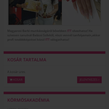
Magyarosi Barbi munkásságáról bővebben
ITT
olvashatsz! Ha
szívesen tanulnál
Balázsi Szilvitől, részt vennél tanfolyamain,akkor
profi továbbképzései közül
ITT
válogathatsz!
KOSÁR TARTALMA
A kosár üres.
KOSÁR
JELENTKEZÉS
KÖRMÖSAKADÉMIA