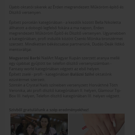
Újabb oktatói sikerek az Érden megrendezett Műköröm építő és
Díszítő versenyen.
Épített porcelán kategóriában - a kezdők között Bella Nikoletta
állhatott a dobogó legfelső fokára a ma napon, Érden
megrendezett Műköröm Építő és Díszítő versenyen. Ugyanebben
a kategóriában, profi indulók között Csenki Mónika bronzérmet
szerzett. Mindketten békéscsabai partnerünk, Dudás-Deák Ildikó
mentoráltjai.
Magyarosi Barbi
NailArt Magyar Kupán szerzett aranya mellé
egy újabbat gyűjtött be: telefon díszítő versenyszámban -
Fantasy world kategóriában végzett az első helyen.
Épített zselé - profi - kategóriában
Balázsi Szilvi
oktatónk
ezüstérmet szerzett.
Szintén a Crystal Nails színeiben versenyzett Horváthné Tóth
Veronika, aki profi díszítő kategóriában II. helyen, Glamour Tip-
Box III. helyen, Telefon díszítő kategóriában III. helyen végzett.
Szívből gratulálunk a szép eredményekhez!