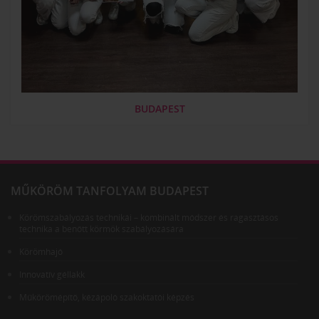
BUDAPEST
MŰKÖRÖM TANFOLYAM BUDAPEST
Körömszabályozás technikái – kombinált módszer és ragasztásos
technika a benőtt körmök szabályozására
Körömhajó
Innovatív géllakk
Műkörömépítő, kézápoló szakoktatói képzés