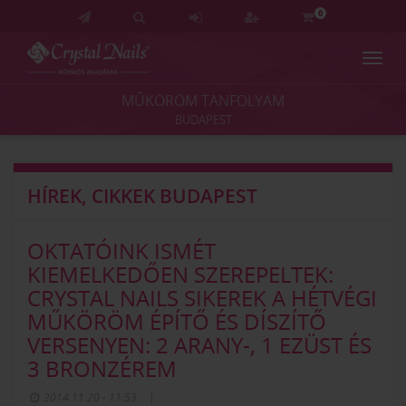
0
Navig
Crystal
Nails
MŰKÖRÖM TANFOLYAM
Körmös
BUDAPEST
Akadémia
és
Vizsgaközpont
HÍREK, CIKKEK BUDAPEST
OKTATÓINK ISMÉT
KIEMELKEDŐEN SZEREPELTEK:
CRYSTAL NAILS SIKEREK A HÉTVÉGI
MŰKÖRÖM ÉPÍTŐ ÉS DÍSZÍTŐ
VERSENYEN: 2 ARANY-, 1 EZÜST ÉS
3 BRONZÉREM
2014.11.20 - 11:53
|